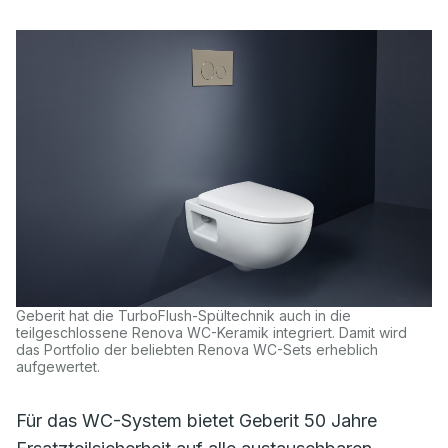
Geberit hat die TurboFlush-Spültechnik auch in die
teilgeschlossene Renova WC-Keramik integriert. Damit wird
das Portfolio der beliebten Renova WC-Sets erheblich
aufgewertet.
Für das WC-System bietet Geberit 50 Jahre