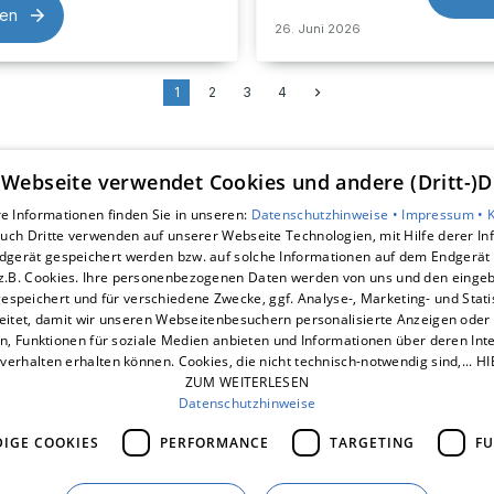
sen
26. Juni 2026
1
2
3
4
 Webseite verwendet Cookies und andere (Dritt-)D
Unsere Bereiche
e Informationen finden Sie in unseren:
Datenschutzhinweise •
Impressum •
uch Dritte verwenden auf unserer Webseite Technologien, mit Hilfe derer I
Leistungen
dgerät gespeichert werden bzw. auf solche Informationen auf dem Endgerät 
Service
z.B. Cookies. Ihre personenbezogenen Daten werden von uns und den eing
Aktuelles
espeichert und für verschiedene Zwecke, ggf. Analyse-, Marketing- und Stat
Unternehmen
eitet, damit wir unseren Webseitenbesuchern personalisierte Anzeigen oder 
en, Funktionen für soziale Medien anbieten und Informationen über deren In
Kontakt
verhalten erhalten können. Cookies, die nicht technisch-notwendig sind,... H
ZUM WEITERLESEN
Datenschutzhinweise
IGE COOKIES
PERFORMANCE
TARGETING
FU