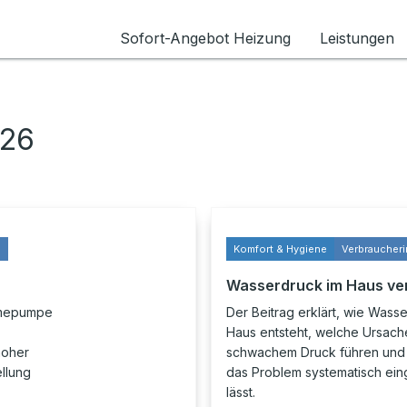
Sofort-Angebot Heizung
Leistungen
026
s
Komfort & Hygiene
Verbraucheri
Wasserdruck im Haus ve
rmepumpe
Der Beitrag erklärt, wie Wass
,
Haus entsteht, welche Ursach
hoher
schwachem Druck führen und 
ellung
das Problem systematisch ei
lässt.