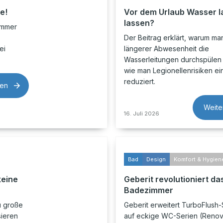
e!
Vor dem Urlaub Wasser l
lassen?
ommer
Der Beitrag erklärt, warum ma
ei
längerer Abwesenheit die
Wasserleitungen durchspülen 
wie man Legionellenrisiken ei
reduziert.
sen
Weite
16. Juli 2026
Bad
Design
Komfort & Hygien
keine
Geberit revolutioniert da
Badezimmer
u große
Geberit erweitert TurboFlush-
sieren
auf eckige WC-Serien (Renov