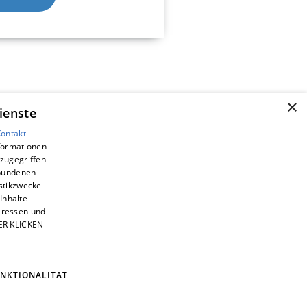
×
ienste
Kontakt
nformationen
zugegriffen
ebundenen
istikzwecke
Inhalte
teressen und
IER KLICKEN
NKTIONALITÄT