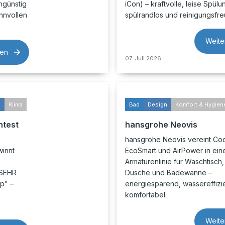
ngünstig
iCon) – kraftvolle, leise Spülu
innvollen
spülrandlos und reinigungsfre
Weite
sen
07. Juli 2026
s
Klima
Bad
Design
Komfort & Hygien
ntest
hansgrohe Neovis
hansgrohe Neovis vereint Cool
winnt
EcoSmart und AirPower in ein
Armaturenlinie für Waschtisch,
„SEHR
Dusche und Badewanne –
pp" –
energiesparend, wassereffizi
komfortabel.
Weite