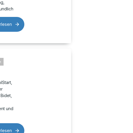
ng,
undlich
rlesen
e
Start,
er
 Bidet,
ent und
rlesen