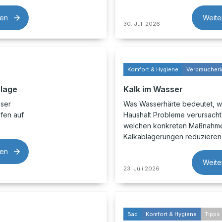
sen
Weite
30. Juli 2026
Komfort & Hygiene
Verbraucheri
nlage
Kalk im Wasser
ser
Was Wasserhärte bedeutet, w
fen auf
Haushalt Probleme verursacht
welchen konkreten Maßnahme
Kalkablagerungen reduzieren 
sen
Weite
23. Juli 2026
Bad
Komfort & Hygiene
Tipps 