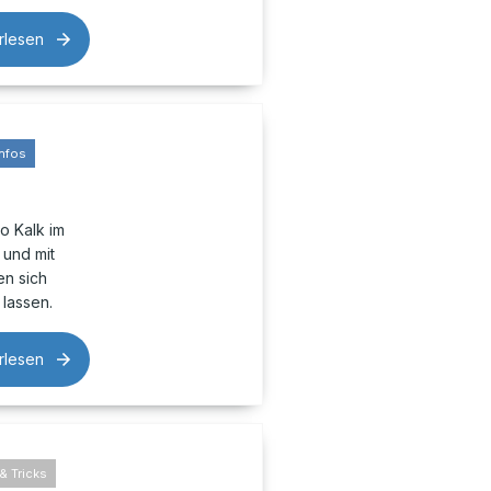
rlesen
nfos
o Kalk im
 und mit
n sich
lassen.
rlesen
& Tricks