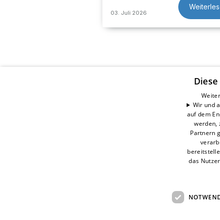
Weiterle
03. Juli 2026
Diese
Dröscher Haustechnik GmbH
Weiter
Wir und a
Hanns-Hoerbiger-Str. 2
auf dem En
29664 Walsrode
werden, 
E-Mail:
info@droescher.com
Partnern g
Tel.:
+49 5161 / 98 96 0
verarb
bereitstell
Impressum
das Nutzer
Datenschutzerklärung
Barrierefreiheitserklärung
NOTWEND