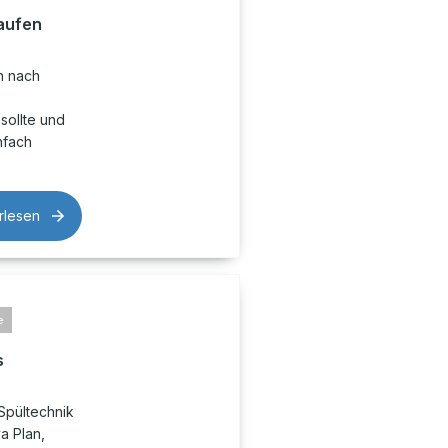
aufen
n nach
sollte und
nfach
rlesen
e
s
Spültechnik
a Plan,