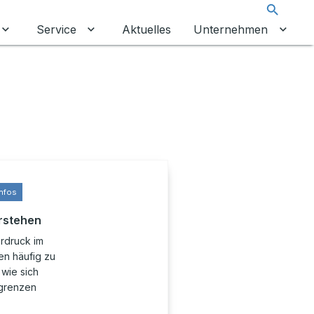
Suche
Service
Aktuelles
Unternehmen
Untermenü für Leistungen umschalten
Untermenü für Service umschalten
Unter
nfos
rstehen
erdruck im
en häufig zu
wie sich
ngrenzen