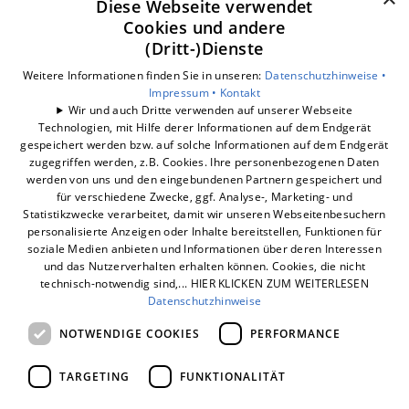
Diese Webseite verwendet
Datenschutzerklärung
Cookies und andere
Barrierefreiheitserklärung
(Dritt-)Dienste
Weitere Informationen finden Sie in unseren:
Datenschutzhinweise •
Unsere Bereiche
Impressum •
Kontakt
Leistungen
Wir und auch Dritte verwenden auf unserer Webseite
Service
Technologien, mit Hilfe derer Informationen auf dem Endgerät
gespeichert werden bzw. auf solche Informationen auf dem Endgerät
Aktuelles
zugegriffen werden, z.B. Cookies. Ihre personenbezogenen Daten
Unternehmen
werden von uns und den eingebundenen Partnern gespeichert und
Kontakt
für verschiedene Zwecke, ggf. Analyse-, Marketing- und
Statistikzwecke verarbeitet, damit wir unseren Webseitenbesuchern
personalisierte Anzeigen oder Inhalte bereitstellen, Funktionen für
soziale Medien anbieten und Informationen über deren Interessen
und das Nutzerverhalten erhalten können. Cookies, die nicht
technisch-notwendig sind,... HIER KLICKEN ZUM WEITERLESEN
Datenschutzhinweise
NOTWENDIGE COOKIES
PERFORMANCE
TARGETING
FUNKTIONALITÄT