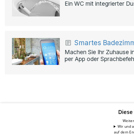
Ein WC mit integrierter D
Smartes Badezim
Machen Sie Ihr Zuhause in
per App oder Sprachbefeh
Diese
Dröscher Haustechnik GmbH
Weiter
Wir und a
Hanns-Hoerbiger-Str. 2
auf dem En