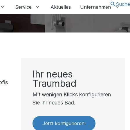
Suche
Service
Aktuelles
Unternehmen
Untermenü für Leistungen umschalten
Untermenü für Service umschalten
Unter
Ihr neues
Traumbad
ofis
Mit wenigen Klicks konfigurieren
Sie Ihr neues Bad.
Jetzt konfigurieren!