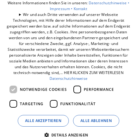
Weitere Informationen finden Sie in unseren:
Datenschutzhinweise •
Unsere Bereiche
Impressum •
Kontakt
Leistungen
Wir und auch Dritte verwenden auf unserer Webseite
Service
Technologien, mit Hilfe derer Informationen auf dem Endgerät
gespeichert werden bzw. auf solche Informationen auf dem Endgerät
Aktuelles
zugegriffen werden, z.B. Cookies. Ihre personenbezogenen Daten
Unternehmen
werden von uns und den eingebundenen Partnern gespeichert und
Kontakt
für verschiedene Zwecke, ggf. Analyse-, Marketing- und
Statistikzwecke verarbeitet, damit wir unseren Webseitenbesuchern
personalisierte Anzeigen oder Inhalte bereitstellen, Funktionen für
soziale Medien anbieten und Informationen über deren Interessen
und das Nutzerverhalten erhalten können. Cookies, die nicht
technisch-notwendig sind,... HIER KLICKEN ZUM WEITERLESEN
Datenschutzhinweise
NOTWENDIGE COOKIES
PERFORMANCE
TARGETING
FUNKTIONALITÄT
ALLE AKZEPTIEREN
ALLE ABLEHNEN
DETAILS ANZEIGEN