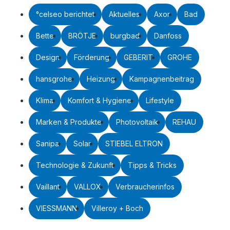
°celseo berichtet
Aktuelles
Axor
Bad
Bette
BRÖTJE
burgbad
Danfoss
Design
Förderung
GEBERIT
GROHE
hansgrohe
Heizung
Kampagnenbeitrag
Klima
Komfort & Hygiene
Lifestyle
Marken & Produkte
Photovoltaik
REHAU
Sanipa
Solar
STIEBEL ELTRON
Technologie & Zukunft
Tipps & Tricks
Vaillant
VALLOX
Verbraucherinfos
VIESSMANN
Villeroy + Boch