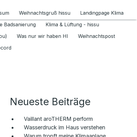
ssum
Weihnachtsgruß hissu
Landingpage Klima
ür Datenschutz 1.6.2026 umschalten
e Badsanierung
Klima & Lüftung - hissu
jou)
Was nur wir haben HI
Weihnachtspost
ecord
Neueste Beiträge
Vaillant aroTHERM perform
Wasserdruck im Haus verstehen
Warum tropft meine Klimaanlage