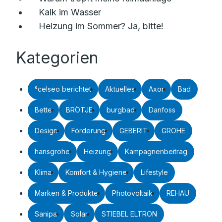
Kalk im Wasser
Heizung im Sommer? Ja, bitte!
Kategorien
°celseo berichtet
Aktuelles
Axor
Bad
Bette
BRÖTJE
burgbad
Danfoss
Design
Förderung
GEBERIT
GROHE
hansgrohe
Heizung
Kampagnenbeitrag
Klima
Komfort & Hygiene
Lifestyle
Marken & Produkte
Photovoltaik
REHAU
Sanipa
Solar
STIEBEL ELTRON