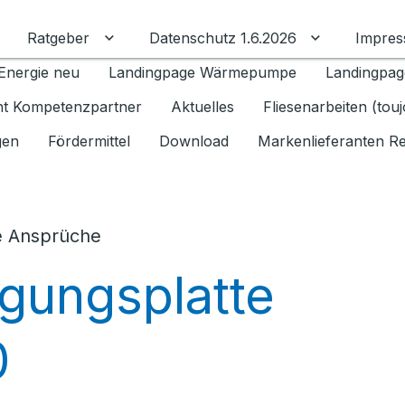
Ratgeber
Datenschutz 1.6.2026
Impre
Untermenü für Ratgeber umschalten
Untermenü f
Energie neu
Landingpage Wärmepumpe
Landingpag
ant Kompetenzpartner
Aktuelles
Fliesenarbeiten (tou
gen
Fördermittel
Download
Markenlieferanten R
e Ansprüche
gungsplatte
0