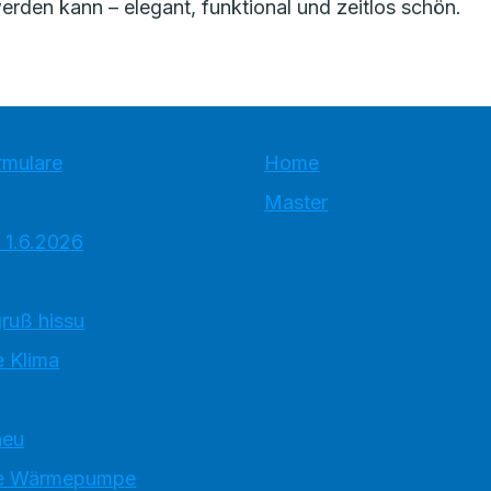
rden kann – elegant, funktional und zeitlos schön.
rmulare
Home
Master
 1.6.2026
ruß hissu
 Klima
neu
e Wärmepumpe