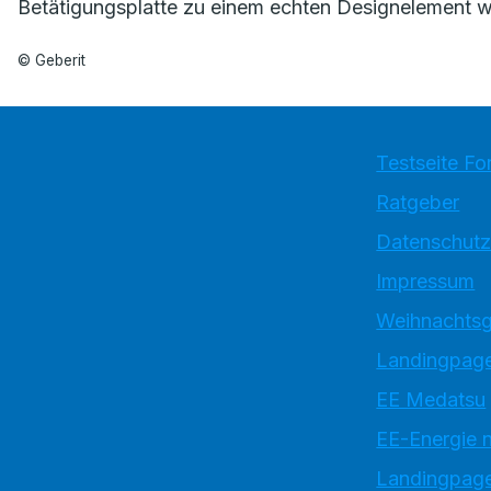
Betätigungsplatte zu einem echten Designelement we
© Geberit
Testseite Fo
Ratgeber
Datenschutz
Impressum
Weihnachtsg
Landingpage
EE Medatsu
EE-Energie 
Landingpag