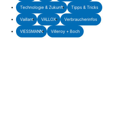
Technologie & Zukunft
Tipps & Tricks
Vaillant
VALLOX
Verbraucherinfos
VIESSMANN
Villeroy + Boch