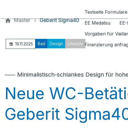
Kontaktieren Sie uns
Testseite Formulare
Master
Geberit Sigma40
EE Medatsu
EE-
Vorgaben für Vaill
Bad
Design
Lifestyle
19.11.2025
Finanzierung anfra
⸺ Minimalistisch-schlankes Design für hoh
Neue WC-Betäti
Geberit Sigma4