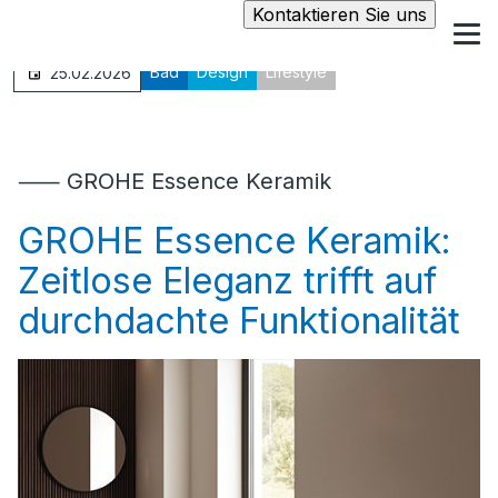
Kontaktieren Sie uns
Bad
Design
Lifestyle
25.02.2026
⸺ GROHE Essence Keramik
GROHE Essence Keramik:
Zeitlose Eleganz trifft auf
durchdachte Funktionalität