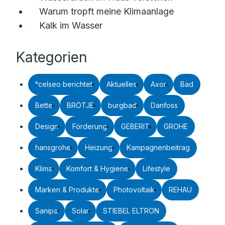
Warum tropft meine Klimaanlage
Kalk im Wasser
Kategorien
°celseo berichtet
Aktuelles
Axor
Bad
Bette
BRÖTJE
burgbad
Danfoss
Design
Förderung
GEBERIT
GROHE
hansgrohe
Heizung
Kampagnenbeitrag
Klima
Komfort & Hygiene
Lifestyle
Marken & Produkte
Photovoltaik
REHAU
Sanipa
Solar
STIEBEL ELTRON