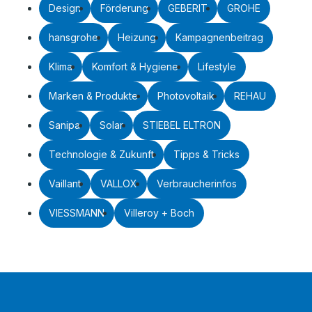
Design
Förderung
GEBERIT
GROHE
hansgrohe
Heizung
Kampagnenbeitrag
Klima
Komfort & Hygiene
Lifestyle
Marken & Produkte
Photovoltaik
REHAU
Sanipa
Solar
STIEBEL ELTRON
Technologie & Zukunft
Tipps & Tricks
Vaillant
VALLOX
Verbraucherinfos
VIESSMANN
Villeroy + Boch