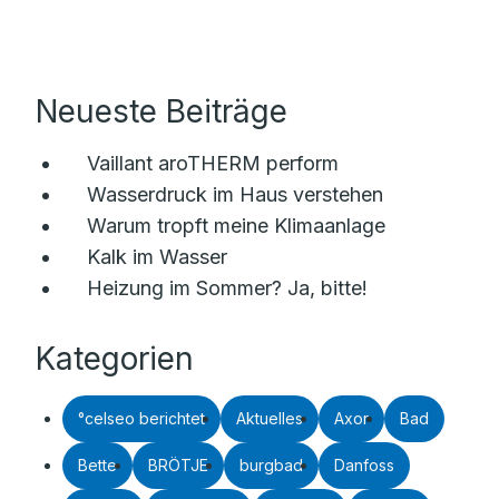
Neueste Beiträge
Vaillant aroTHERM perform
Wasserdruck im Haus verstehen
Warum tropft meine Klimaanlage
Kalk im Wasser
Heizung im Sommer? Ja, bitte!
Kategorien
°celseo berichtet
Aktuelles
Axor
Bad
Bette
BRÖTJE
burgbad
Danfoss