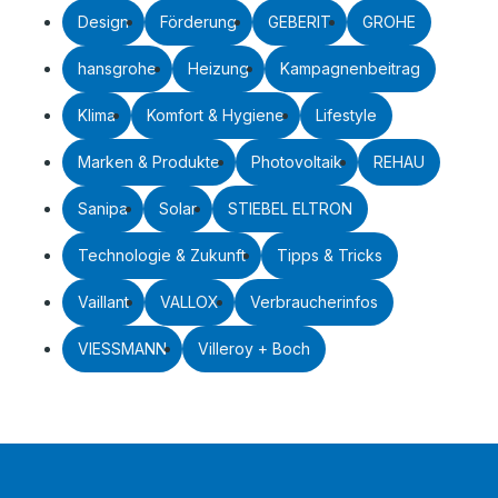
Design
Förderung
GEBERIT
GROHE
hansgrohe
Heizung
Kampagnenbeitrag
Klima
Komfort & Hygiene
Lifestyle
Marken & Produkte
Photovoltaik
REHAU
Sanipa
Solar
STIEBEL ELTRON
Technologie & Zukunft
Tipps & Tricks
Vaillant
VALLOX
Verbraucherinfos
VIESSMANN
Villeroy + Boch