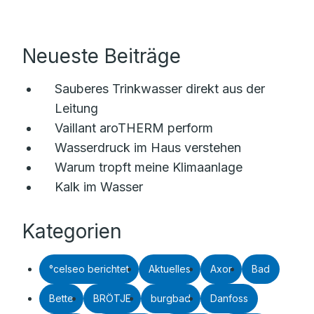
Neueste Beiträge
Sauberes Trinkwasser direkt aus der
Leitung
Vaillant aroTHERM perform
Wasserdruck im Haus verstehen
Warum tropft meine Klimaanlage
Kalk im Wasser
Kategorien
°celseo berichtet
Aktuelles
Axor
Bad
Bette
BRÖTJE
burgbad
Danfoss