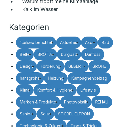
Warum tropft meine Klimaanlage
Kalk im Wasser
Kategorien
°celseo berichtet
Aktuelles
Axor
Bad
Bette
BRÖTJE
burgbad
Danfoss
Design
Förderung
GEBERIT
GROHE
hansgrohe
Heizung
Kampagnenbeitrag
Klima
Komfort & Hygiene
Lifestyle
Marken & Produkte
Photovoltaik
REHAU
Sanipa
Solar
STIEBEL ELTRON
Technologie & Zukunft
Tipps & Tricks