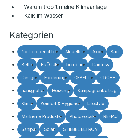
Warum tropft meine Klimaanlage
Kalk im Wasser
Kategorien
°celseo berichtet
Aktuelles
Axor
Bad
Bette
BRÖTJE
burgbad
Danfoss
Design
Förderung
GEBERIT
GROHE
hansgrohe
Heizung
Kampagnenbeitrag
Klima
Komfort & Hygiene
Lifestyle
Marken & Produkte
Photovoltaik
REHAU
Sanipa
Solar
STIEBEL ELTRON