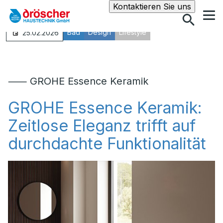
Suche
Kontaktieren Sie uns
Bad
Design
Lifestyle
25.02.2026
⸺ GROHE Essence Keramik
GROHE Essence Keramik:
Zeitlose Eleganz trifft auf
durchdachte Funktionalität