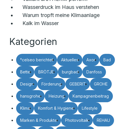
Wasserdruck im Haus verstehen
Warum tropft meine Klimaanlage
Kalk im Wasser
Kategorien
°celseo berichtet
Aktuelles
Axor
Bad
Bette
BRÖTJE
burgbad
Danfoss
Design
Förderung
GEBERIT
GROHE
hansgrohe
Heizung
Kampagnenbeitrag
Klima
Komfort & Hygiene
Lifestyle
Marken & Produkte
Photovoltaik
REHAU