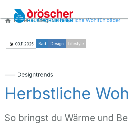
Kontaktieren Sie uns
Home
Blog
Herbstliche Wohlfühlbäder
Bad
Design
Lifestyle
03.11.2025
⸺ Designtrends
Herbstliche Woh
So bringst du Wärme und Be