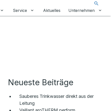
Suche
Service
Aktuelles
Unternehmen
Untermenü für Leistungen umschalten
Untermenü für Service umschalten
Unter
Neueste Beiträge
Sauberes Trinkwasser direkt aus der
Leitung
Vaillant aroTHERM perform