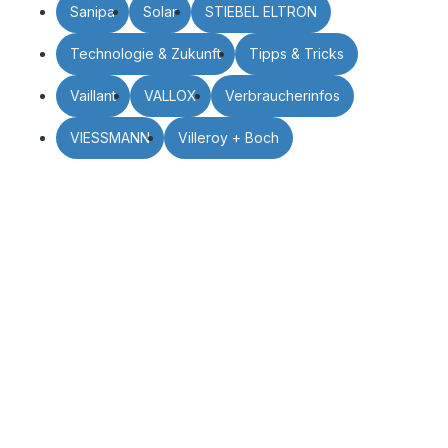
Sanipa
Solar
STIEBEL ELTRON
Technologie & Zukunft
Tipps & Tricks
Vaillant
VALLOX
Verbraucherinfos
VIESSMANN
Villeroy + Boch