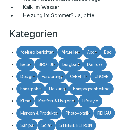
Kalk im Wasser
Heizung im Sommer? Ja, bitte!
Kategorien
°celseo berichtet
Aktuelles
Axor
Bad
Bette
BRÖTJE
burgbad
Danfoss
Design
Förderung
GEBERIT
GROHE
hansgrohe
Heizung
Kampagnenbeitrag
Klima
Komfort & Hygiene
Lifestyle
Marken & Produkte
Photovoltaik
REHAU
Sanipa
Solar
STIEBEL ELTRON