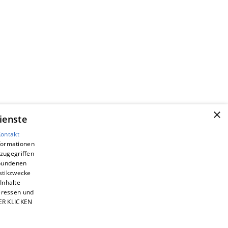
×
ienste
Kontakt
nformationen
zugegriffen
ebundenen
istikzwecke
Inhalte
teressen und
IER KLICKEN