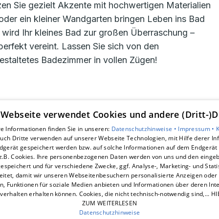
n Sie gezielt Akzente mit hochwertigen Materialien
oder ein kleiner Wandgarten bringen Leben ins Bad
ps wird Ihr kleines Bad zur großen Überraschung –
perfekt vereint. Lassen Sie sich von den
gestaltetes Badezimmer in vollen Zügen!
 Webseite verwendet Cookies und andere (Dritt-)D
Unsere Bereiche
e Informationen finden Sie in unseren:
Datenschutzhinweise •
Impressum •
uch Dritte verwenden auf unserer Webseite Technologien, mit Hilfe derer I
Leistungen
dgerät gespeichert werden bzw. auf solche Informationen auf dem Endgerät 
Service
z.B. Cookies. Ihre personenbezogenen Daten werden von uns und den eing
Aktuelles
espeichert und für verschiedene Zwecke, ggf. Analyse-, Marketing- und Stat
Unternehmen
eitet, damit wir unseren Webseitenbesuchern personalisierte Anzeigen oder 
en, Funktionen für soziale Medien anbieten und Informationen über deren In
Kontakt
verhalten erhalten können. Cookies, die nicht technisch-notwendig sind,... H
ZUM WEITERLESEN
Datenschutzhinweise