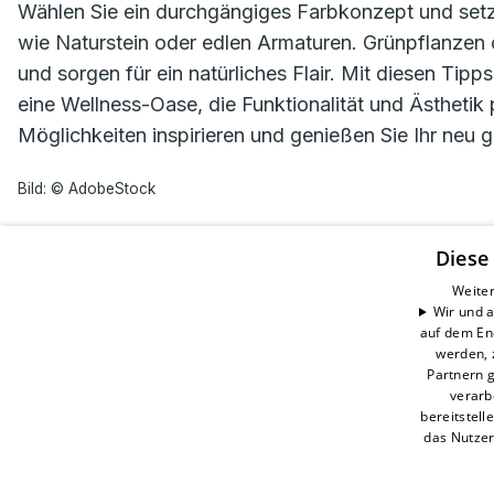
Wählen Sie ein durchgängiges Farbkonzept und setze
wie Naturstein oder edlen Armaturen. Grünpflanzen 
und sorgen für ein natürliches Flair. Mit diesen Tip
eine Wellness-Oase, die Funktionalität und Ästhetik 
Möglichkeiten inspirieren und genießen Sie Ihr neu 
Bild: © AdobeStock
Diese
Dröscher Haustechnik GmbH
Weiter
Wir und a
Hanns-Hoerbiger-Str. 2
auf dem En
29664 Walsrode
werden, 
E-Mail:
info@droescher.com
Partnern g
Tel.:
+49 5161 / 98 96 0
verarb
bereitstell
Impressum
das Nutzer
Datenschutzerklärung
Barrierefreiheitserklärung