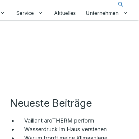
Suche
Service
Aktuelles
Unternehmen
Untermenü für Leistungen umschalten
Untermenü für Service umschalten
Unter
Neueste Beiträge
Vaillant aroTHERM perform
Wasserdruck im Haus verstehen
Warum tropft meine Klimaanlage